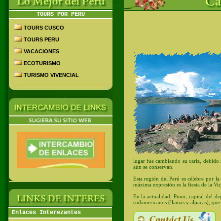
TOURS POR PERU
TOURS CUSCO
TOURS PERU
VACACIONES
ECOTURISMO
TURISMO VIVENCIAL
lugar fue cambiando su cariz, debido a
aún se conservan.
Esta región del Perú es célebre por la
máxima expresión es la fiesta de la Vir
En la actualidad, Puno, capital del 
sudamericanos (llamas y alpacas), que
Enlaces Interezantes