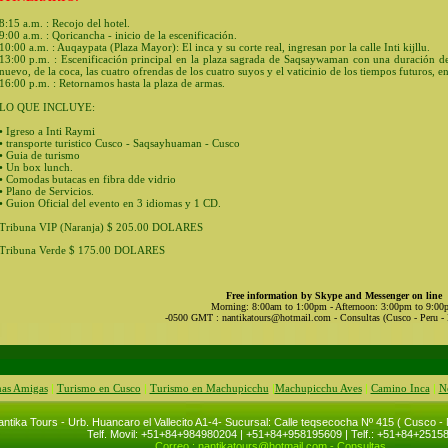
8:15 a.m. : Recojo del hotel.
9:00 a.m. : Qoricancha - inicio de la escenificación.
10:00 a.m. : Auqaypata (Plaza Mayor): El inca y su corte real, ingresan por la calle Inti kijllu.
13:00 p.m. : Escenificación principal en la plaza sagrada de Saqsaywaman con una duración de
nuevo, de la coca, las cuatro ofrendas de los cuatro suyos y el vaticinio de los tiempos futuros, en
16:00 p.m. : Retornamos hasta la plaza de armas.
LO QUE INCLUYE:
• Igreso a Inti Raymi
• transporte turistico Cusco - Saqsayhuaman - Cusco
• Guia de turismo
• Un box lunch.
• Comodas butacas en fibra dde vidrio
• Plano de Servicios.
• Guion Oficial del evento en 3 idiomas y 1 CD.
Tribuna VIP (Naranja) $ 205.00 DOLARES
Tribuna Verde $ 175.00 DOLARES
Free information by Skype and Messenger on line
Morning: 8:00am to 1:00pm - Afternoon: 3:00pm to 9:0
-0500 GMT
:
nantikatours@hotmail.com
- Consultas
(Cusco - Peru -
nas Amigas
|
Turismo en Cusco
|
Turismo en Machupicchu
|
Machupicchu Aves
|
Camino Inca
|
N
ntika Tours - Urb. Huancaro el Vallecito A1-4- Sucursal: Calle teqsecocha Nº 415 ( Cusco -
Telf. Movil: +51+84+984980204 | +51+84+958195609 | Telf.: +51+84+2515
Correo :
nantikatours@hotmail.com
- Consultas