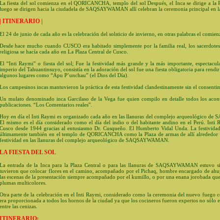
La fiesta del sol comienza en el QORICANCHA, templo del sol Después, el Inca se dirige a la 
luego se dirigen hacia la ciudadela de SAQSAYWAMAN allí celebran la ceremonia principal en las 
| ITINERARIO |
El 24 de junio de cada año es la celebración del solsticio de invierno, en otras palabras el comie
Desde hace mucho cuando CUSCO era habitado simplemente por la familia real, los sacerdotes 
religiosa se hacía cada año en La Plaza Central de Cusco.
El “Inti Raymi” o fiesta del sol; Fue la festividad más grande y la más importante, espectacul
imperio del Tahuantinsuyo, consistía en la adoración del sol fue una fiesta obligatoria para rendi
algunos lugares como “Apu P’unchau” (el Dios del Día).
Los campesinos incas mantuvieron la práctica de esta festividad clandestinamente sin el consentim
Un mulato denominado inca Garcilaso de la Vega fue quien compilo en detalle todos los aconte
publicaciones. “Los Comentarios reales”.
Hoy en día el Inti Raymi es organizado cada año en las llanuras del complejo arqueológico d
El mismo es el día considerado como el día del indio o del habitante andino en el Perú. Inti R
Cusco desde 1944 gracias al entusiasmo Dr. Cusqueño. El Humberto Vidal Unda. La festivi
últimamente también en el templo de QORICANCHA como la Plaza de armas de allí alrededor d
festividad en las llanuras del complejo arqueológico de SAQSAYWAMAN.
LA FIESTA DEL SOL
La entrada de la Inca para la Plaza Central o para las llanuras de SAQSAYWAMAN estuvo s
tuvieron que colocar flores en el camino, acompañado por el Pichaq, hombre encargado de ahuyen
las escenas de la presentación siempre acompañado por el kumillo, o por una enana jorobada que
plumas multicolores.
Otra parte de la celebración en el Inti Raymi, considerado como la ceremonia del nuevo fuego c
era proporcionada a todos los hornos de la ciudad ya que los cocineros fueron expertos no sólo 
entre las cenizas.
ITINERARIO: