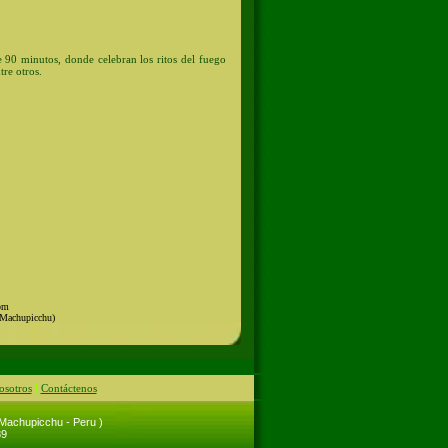
 90 minutos, donde celebran los ritos del fuego
tre otros.
0pm
 Machupicchu)
osotros
|
Contáctenos
 Machupicchu - Peru )
89