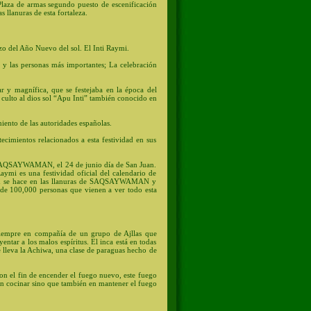
Plaza de armas segundo puesto de escenificación
llanuras de esta fortaleza.
nzo del Año Nuevo del sol. El Inti Raymi.
y las personas más importantes; La celebración
ar y magnífica, que se festejaba en la época del
r culto al dios sol “Apu Inti” también conocido en
iento de las autoridades españolas.
cimientos relacionados a esta festividad en sus
e SAQSAYWAMAN, el 24 de junio día de San Juan.
aymi es una festividad oficial del calendario de
dad se hace en las llanuras de SAQSAYWAMAN y
e 100,000 personas que vienen a ver todo esta
iempre en compañía de un grupo de Ajllas que
tar a los malos espíritus. El inca está en todas
 lleva la Achiwa, una clase de paraguas hecho de
on el fin de encender el fuego nuevo, este fuego
en cocinar sino que también en mantener el fuego