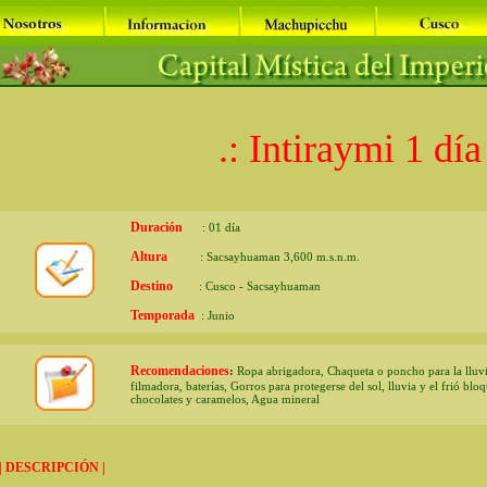
.: Intiraymi 1 día
Duración
: 01 día
Altura
: Sacsayhuaman 3,600 m.s.n.m.
Destino
: Cusco - Sacsayhuaman
Temporada
: Junio
Recomendaciones
:
Ropa abrigadora, Chaqueta o poncho para la lluvia
filmadora, baterías, Gorros para protegerse del sol, lluvia y el frió bloq
chocolates y caramelos, Agua mineral
| DESCRIPCIÓN |