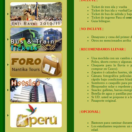
| INCLUYE |
Ticket de tren ida y vuelta
Ticket de bus ida y vuelta(Cu
Ticket de bus de subida y ba
Ticket de ingreso Para el
cent
Guia bilingue.
| NO INCLUYE |
Desayuno y cena del primer d
Otros no mencionados arriba
| RECOMENDAMOS LLEVAR |
Una mochila con un cambio d
Polos, shorts cortos y algunas
Chaqueta para la lluvia o 
comprar en Cusco).
Zapatos ó calzados fuertes, ide
Cámara fotográfica películas
rápido bajo condiciones frías)
Sombrero o casquillo para prote
Bloqueador solar o repelente 
Snacks: galletas, barras energi
Botella de agua y pastillas pu
Si UD. usted se prepone ir a l
Pasaporte original.
| OPCIONAL |
Bastones para caminar durante
Los estudiantes requieren un 
edad.