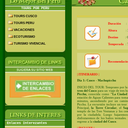
TOURS POR PERU
TOURS CUSCO
TOURS PERU
Duración
: 1
VACACIONES
Altura
: 30
ECOTURISMO
Destino
: Cu
TURISMO VIVENCIAL
Temporada
: T
Recomendacio
| ITINERARIO |
Día 1: Cusco - Machupicchu
INICIO DEL TOUR: Temprano por la ma
tren del Cusco
para un viaje de tres h
Picchu
, conocida como
"La Ciudad 
estación de Aguas Calientes para toma
minutos, ascendiendo por un camino
Picchu. La excursión incluye un tour 
Principal,
la Torre Circular
, el
Sag
templo de las Tres Ventanas y los ce
por la ciudadela. Luego bajarem
disfrutaremos de los baños termales.
regreso a la
ciudad del Cusco
.
Enlaces Interezantes