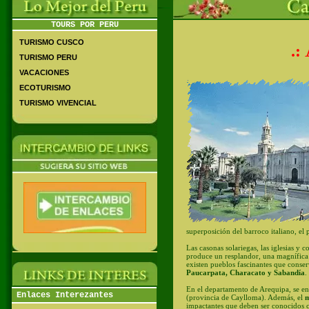
TOURS POR PERU
TURISMO CUSCO
.:
TURISMO PERU
VACACIONES
ECOTURISMO
TURISMO VIVENCIAL
superposición del barroco italiano, el 
Las casonas solariegas, las iglesias y c
produce un resplandor, una magnífica
existen pueblos fascinantes que conserv
Paucarpata, Characato y Sabandía
.
En el departamento de Arequipa, se e
Enlaces Interezantes
(provincia de Caylloma). Además, el
m
impactantes que deben ser conocidos c